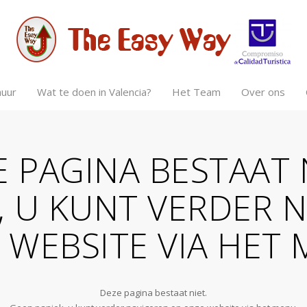
huur
Wat te doen in Valencia?
Het Team
Over ons
 PAGINA BESTAAT 
, U KUNT VERDER 
 WEBSITE VIA HET 
Deze pagina bestaat niet.