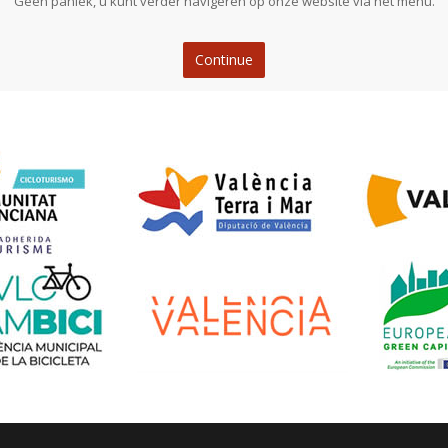
Geen paniek, u kunt verder navigeren op onze website via het menu.
Continue